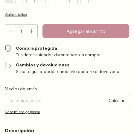
Guía de talles
Compra protegida
Tus datos cuidados durante toda la compra.
Cambios y devoluciones
Si no te gusta, podés cambiarlo por otro o devolverlo.
Entregas para el CP:
Cambiar CP
Medios de envío
Calcular
No sé mi código postal
Descripción