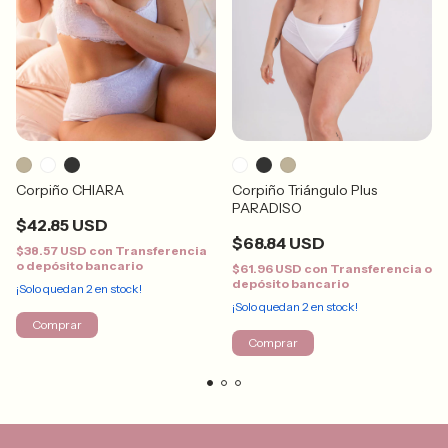
Corpiño CHIARA
Corpiño Triángulo Plus
PARADISO
$42.85 USD
$68.84 USD
$38.57 USD
con
Transferencia
o depósito bancario
$61.96 USD
con
Transferencia o
depósito bancario
¡Solo quedan
2
en stock!
¡Solo quedan
2
en stock!
Comprar
Comprar