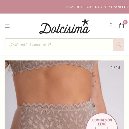
✨10% DE DESCUENTO POR TRANSFERENCIA✨ HA
0
1
/
16