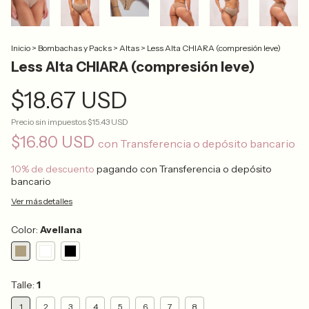
Inicio
>
Bombachas y Packs
>
Altas
>
Less Alta CHIARA (compresión leve)
Less Alta CHIARA (compresión leve)
$18.67 USD
Precio sin impuestos
$15.43 USD
$16.80 USD
con
Transferencia o depósito bancario
10% de descuento
pagando con Transferencia o depósito
bancario
Ver más detalles
Color:
Avellana
Talle:
1
1
2
3
4
5
6
7
8