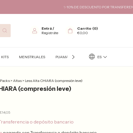
✨10% DE DESCUENTO POR TRANSFERENCIA✨ HASTA 6 C
Entrá
/
Carrito
(
0
)
Registráte
€0,00
ES
KITS
MENSTRUALES
PIJAMAS
TÉRMICO
KITS FUTURA
 Packs
>
Altas
>
Less Alta CHIARA (compresión leve)
CHIARA (compresión leve)
€14,05
Transferencia o depósito bancario
to
pagando con Transferencia o depósito bancario