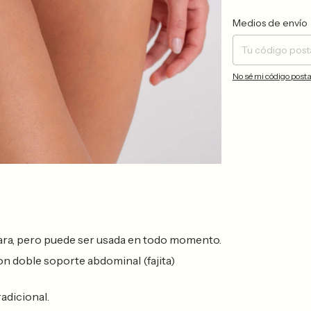
Entregas para el CP:
Medios de envío
No sé mi código posta
ra, pero puede ser usada en todo momento.
n doble soporte abdominal (fajita)
radicional.