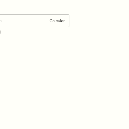
Cambiar CP
Calcular
l