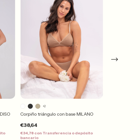
+2
+2
ADISO
Corpiño triángulo con base MILANO
Corpiño Triáng
€38,64
€36,31
ito
€34,78
con
Transferencia o depósito
€32,68
con
Tran
bancario
bancario