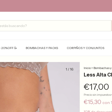
- 20%OFF 🥳
BOMBACHAS Y PACKS
CORPIÑOS Y CONJUNTOS
Inicio
>
Bombachas y
1
/
16
Less Alta 
€17,00
Precio sin impuestos
€15,30
con
10% de descuen