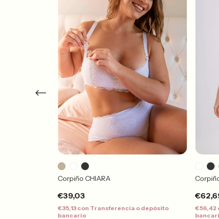
Corpiño CHIARA
Corpiñ
€39,03
€62,6
 o depósito
€35,13
con
Transferencia o depósito
€56,42
bancario
bancar