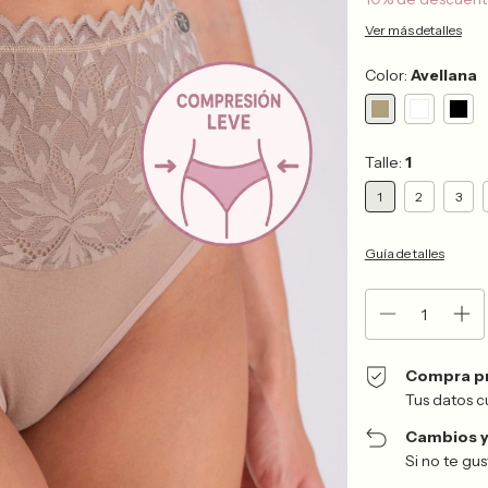
Ver más detalles
Color:
Avellana
Talle:
1
1
2
3
Guía de talles
Compra p
Tus datos c
Cambios y
Si no te gu