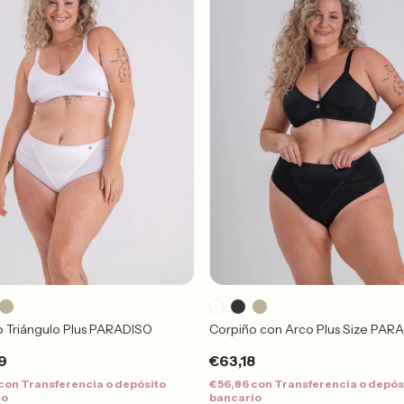
o Triángulo Plus PARADISO
Corpiño con Arco Plus Size PAR
9
€63,18
con
Transferencia o depósito
€56,86
con
Transferencia o depós
io
bancario