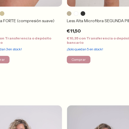
Less Alta Microfibra SEGUNDA P
ta FORTE (compresión suave)
€11,50
6
€10,35
con
Transferencia o depósi
on
Transferencia o depósito
bancario
io
¡Solo quedan
5
en stock!
edan
3
en stock!
Comprar
rar