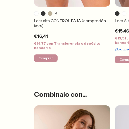
+1
IÓN(compresión
Less alta CONTROL FAJA (compresión
Less Al
leve)
€15,4
€16,41
€13,91
c
bancar
 o depósito
€14,77
con
Transferencia o depósito
bancario
¡Solo qu
Comprar
Comp
Combinalo con...