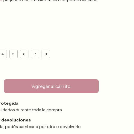
4
5
6
7
8
rotegida
uidados durante toda la compra.
 devoluciones
sta, podés cambiarlo por otro o devolverlo.