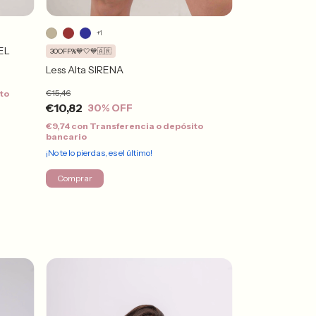
+3
+1
IEL
Less Alta SIENA
30OFF%💙🤍💙🇦🇷
Less Alta SIRENA
€13,00
€15,46
to
€11,70
con
Trans
bancario
€10,82
30
% OFF
¡Solo quedan
4
en s
€9,74
con
Transferencia o depósito
bancario
Comprar
¡No te lo pierdas, es el último!
Comprar