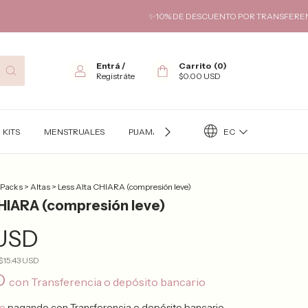
✨10% DE DESCUENTO POR TRANSFERENCIA✨ HASTA 6 
Entrá
/
Carrito
(
0
)
Registráte
$0.00 USD
EC
KITS
MENSTRUALES
PIJAMAS
TÉRMICO
KITS FUTURA
 Packs
>
Altas
>
Less Alta CHIARA (compresión leve)
CHIARA (compresión leve)
 USD
$15.43 USD
SD
con
Transferencia o depósito bancario
to
pagando con Transferencia o depósito bancario