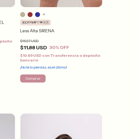
+3
+1
IEL
Less Alta SIENA
30OFF%💙🤍💙🇦🇷
Less Alta SIRENA
$14.28 USD
$16.97 USD
pósito
$12.85 USD
con
bancario
$11.88 USD
30
% OFF
¡Solo quedan
4
en s
$10.69 USD
con
Transferencia o depósito
bancario
Comprar
¡No te lo pierdas, es el último!
Comprar