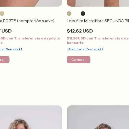
Less Alta Microfibra SEGUNDA P
ta FORTE (compresión suave)
$12.62 USD
7 USD
$11.36 USD
con
Transferencia o de
 USD
con
Transferencia o depósito
bancario
io
¡Solo quedan
5
en stock!
edan
3
en stock!
Comprar
rar