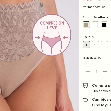
Ver más detalles
Color:
Avellana
Talle:
1
1
2
3
Guía de talles
Compra p
Tus datos c
Cambios y
Si no te gu