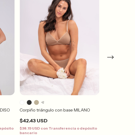
+2
+2
ADISO
Corpiño triángulo con base MILANO
Corpiño Triáng
$42.43 USD
$39.87 USD
epósito
$38.19 USD
con
Transferencia o depósito
$35.88 USD
con
bancario
bancario