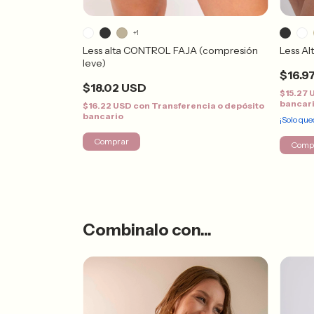
+1
IÓN(compresión
Less alta CONTROL FAJA (compresión
Less Al
leve)
$16.9
$18.02 USD
$15.27
bancar
ncia o depósito
$16.22 USD
con
Transferencia o depósito
bancario
¡Solo qu
Comprar
Comp
Combinalo con...