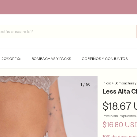
- 20%OFF 🥳
BOMBACHAS Y PACKS
CORPIÑOS Y CONJUNTOS
Inicio
>
Bombachas y
1
/
16
Less Alta 
$18.67
Precio sin impuestos
$16.80 U
10% de descuen