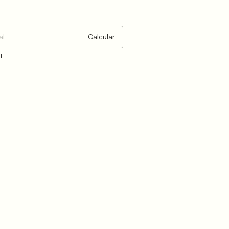
Cambiar CP
Calcular
l