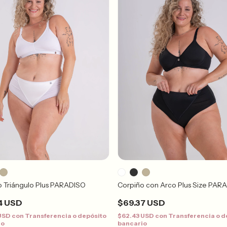
o Triángulo Plus PARADISO
Corpiño con Arco Plus Size PAR
4 USD
$69.37 USD
 USD
con
Transferencia o depósito
$62.43 USD
con
Transferencia o d
io
bancario