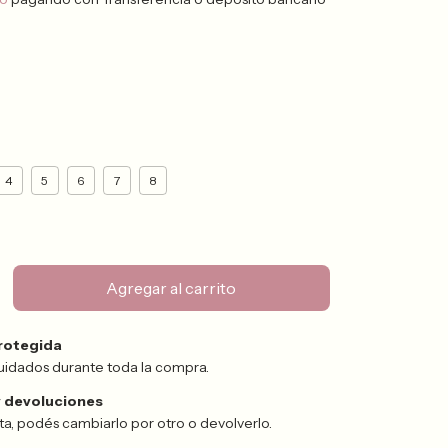
4
5
6
7
8
rotegida
uidados durante toda la compra.
 devoluciones
sta, podés cambiarlo por otro o devolverlo.