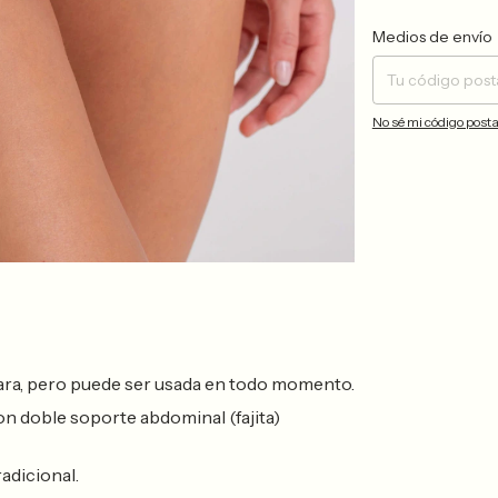
Entregas para el CP:
Medios de envío
No sé mi código posta
ra, pero puede ser usada en todo momento.
n doble soporte abdominal (fajita)
radicional.