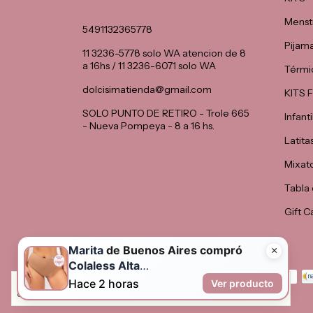
Menst
5491132365778
Pijam
11 3236-5778 solo WA atencion de 8
a 16hs / 11 3236-6071 solo WA
Térmi
dolcisimatienda@gmail.com
KITS
SOLO PUNTO DE RETIRO - Trole 665
Infanti
- Nueva Pompeya - 8 a 16 hs.
Latita
Mixat
Tabla 
Gift C
Medios de pago
Al navegar por este sitio
aceptas el uso de cookies
para agilizar tu
experiencia de compra.
Entendido