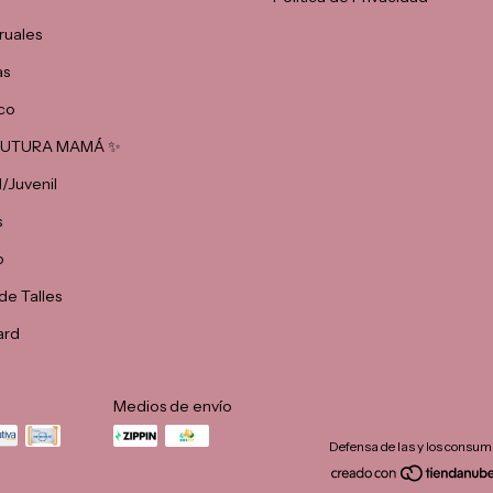
ruales
as
co
 FUTURA MAMÁ ✨
l/Juvenil
s
o
de Talles
ard
Medios de envío
Defensa de las y los consum