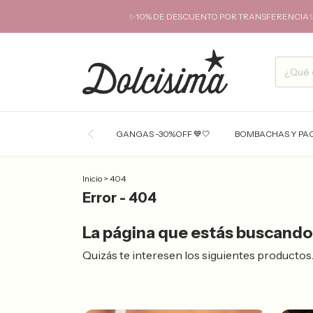
✨10% DE DESCUENTO POR TRANSFERENCIA✨ HASTA
GANGAS -30%OFF 💙🤍
BOMBACHAS Y PA
Inicio
>
404
Error - 404
La página que estás buscando 
Quizás te interesen los siguientes productos