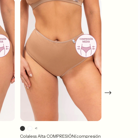
+1
Colaless Alta COMPRESIÓN(compresión
Bombacha SÚP