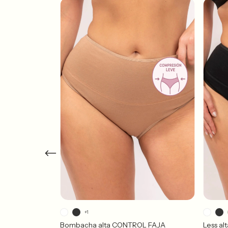
+1
jeción suave)
Bombacha alta CONTROL FAJA
Less a