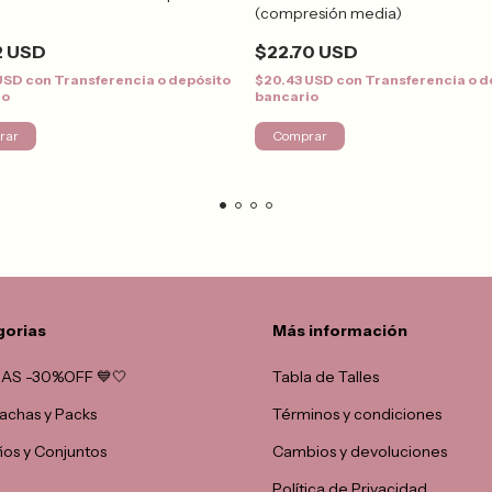
(compresión media)
2 USD
$22.70 USD
 USD
con
Transferencia o depósito
$20.43 USD
con
Transferencia o d
io
bancario
rar
Comprar
gorias
Más información
AS -30%OFF 💙🤍
Tabla de Talles
chas y Packs
Términos y condiciones
ños y Conjuntos
Cambios y devoluciones
Política de Privacidad