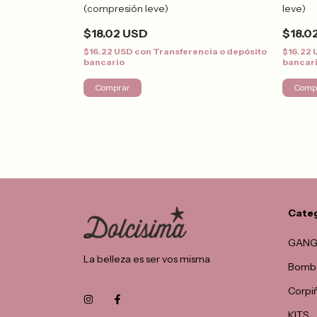
(compresión leve)
leve)
$18.02 USD
$18.0
ncia o depósito
$16.22 USD
con
Transferencia o depósito
$16.22
bancario
bancar
Comprar
Comp
Cate
GANG
La belleza es ser vos misma
Bomba
Corpi
KITS