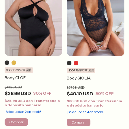
30OFF%💙🤍💙🇦🇷
30OFF%💙🤍💙🇦🇷
Body CLOE
Body SICILIA
$41.26 USD
$57.28 USD
$28.88 USD
$40.10 USD
30
% OFF
30
% OFF
$25.99 USD
con
Transferencia
$36.09 USD
con
Transferencia
o depósito bancario
o depósito bancario
¡Solo quedan
2
en stock!
¡Solo quedan
4
en stock!
Comprar
Comprar