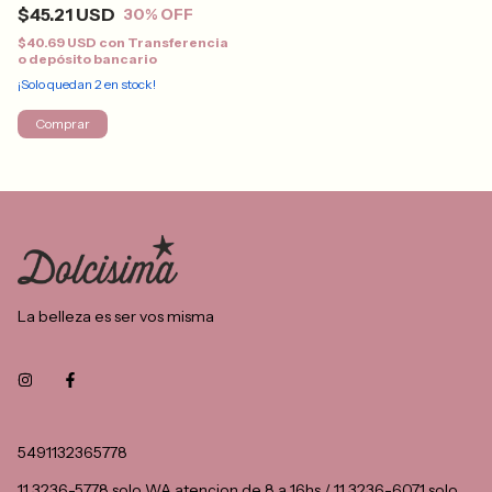
$45.21 USD
30
% OFF
$40.69 USD
con
Transferencia
o depósito bancario
¡Solo quedan
2
en stock!
Comprar
La belleza es ser vos misma
5491132365778
11 3236-5778 solo WA atencion de 8 a 16hs / 11 3236-6071 solo