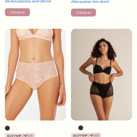
¡No te lo pierdas, es el último!
¡Solo quedan
4
en stock!
Comprar
Comprar
30OFF%💙🤍💙🇦🇷
30OFF%💙🤍💙🇦🇷