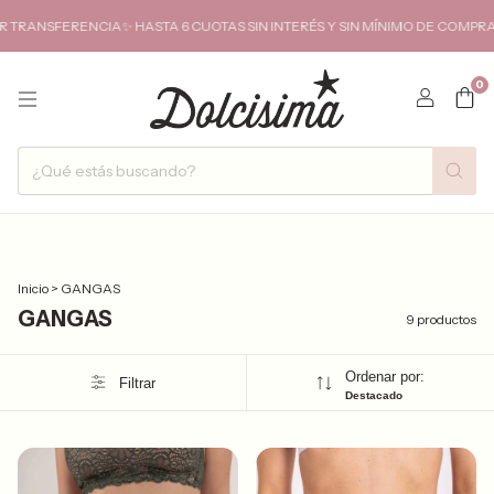
FERENCIA✨ HASTA 6 CUOTAS SIN INTERÉS Y SIN MÍNIMO DE COMPRA✨ENVIO
0
Inicio
>
GANGAS
GANGAS
9 productos
Ordenar por:
Filtrar
Destacado