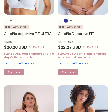
+1
+1
30OFF%💙🤍💙🇦🇷
30OFF%💙🤍💙🇦🇷
Corpiño deportivo FIT ULTRA
Corpiño Deportivo FIT
$37.55 USD
$31.82 USD
$26.28 USD
$22.27 USD
30
% OFF
30
% OFF
$23.65 USD
con
Transferencia o
$20.04 USD
con
Transferencia
depósito bancario
o depósito bancario
¡Solo quedan
2
en stock!
¡Solo quedan
2
en stock!
Comprar
Comprar