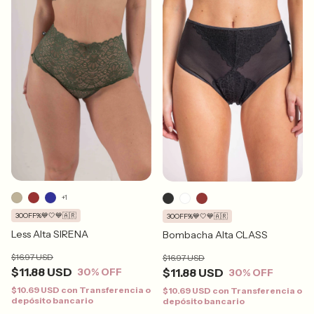
+1
30OFF%💙🤍💙🇦🇷
30OFF%💙🤍💙🇦🇷
Less Alta SIRENA
Bombacha Alta CLASS
$16.97 USD
$16.97 USD
$11.88 USD
$11.88 USD
30
% OFF
30
% OFF
$10.69 USD
con
Transferencia o
$10.69 USD
con
Transferencia o
depósito bancario
depósito bancario