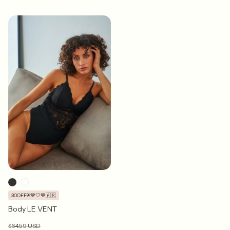
30OFF%💙🤍💙🇦🇷
Body LE VENT
$64.59 USD