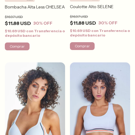
Coulotte Alto SELENE
Bombacha Alta Less CHELSEA
$16.97 USD
$16.97 USD
$11.88 USD
$11.88 USD
30
% OFF
30
% OFF
$10.69 USD
con
Transferencia o
$10.69 USD
con
Transferencia o
depósito bancario
depósito bancario
Comprar
Comprar