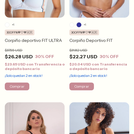
+1
+1
30OFF%💙🤍💙🇦🇷
30OFF%💙🤍💙🇦🇷
Corpiño deportivo FIT ULTRA
Corpiño Deportivo FIT
$37.55 USD
$31.82 USD
$26.28 USD
$22.27 USD
30
% OFF
30
% OFF
$23.65 USD
con
Transferencia o
$20.04 USD
con
Transferencia
depósito bancario
o depósito bancario
¡Solo quedan
2
en stock!
¡Solo quedan
2
en stock!
Comprar
Comprar