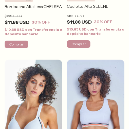
Coulotte Alto SELENE
Bombacha Alta Less CHELSEA
$16.97 USD
$16.97 USD
$11.88 USD
$11.88 USD
30
% OFF
30
% OFF
$10.69 USD
con
Transferencia o
$10.69 USD
con
Transferencia o
depósito bancario
depósito bancario
Comprar
Comprar