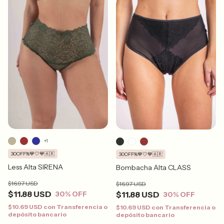
+1
30OFF%💙🤍💙🇦🇷
30OFF%💙🤍💙🇦🇷
Less Alta SIRENA
Bombacha Alta CLASS
$16.97 USD
$16.97 USD
$11.88 USD
$11.88 USD
30
% OFF
30
% OFF
$10.69 USD
con
Transferencia o
$10.69 USD
con
Transferencia o
depósito bancario
depósito bancario