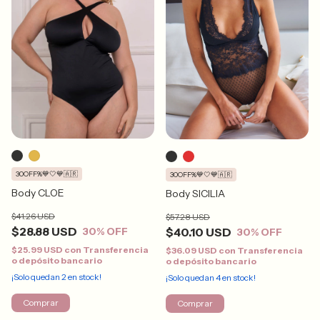
30OFF%💙🤍💙🇦🇷
30OFF%💙🤍💙🇦🇷
Body CLOE
Body SICILIA
$41.26 USD
$57.28 USD
$28.88 USD
$40.10 USD
30
% OFF
30
% OFF
$25.99 USD
con
Transferencia
$36.09 USD
con
Transferencia
o depósito bancario
o depósito bancario
¡Solo quedan
2
en stock!
¡Solo quedan
4
en stock!
Comprar
Comprar