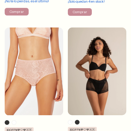
¡No te lo pierdas, es el último!
¡Solo quedan
4
en stock!
Comprar
Comprar
30OFF%💙🤍💙🇦🇷
30OFF%💙🤍💙🇦🇷