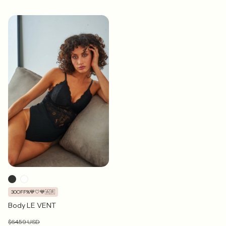
30OFF%💙🤍💙🇦🇷
Body LE VENT
$64.59 USD