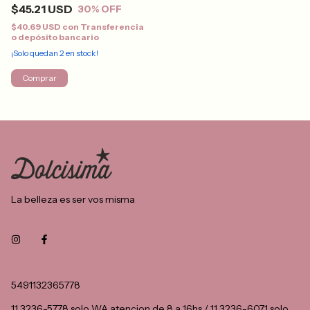
$45.21 USD
30
% OFF
$40.69 USD
con
Transferencia
o depósito bancario
¡Solo quedan
2
en stock!
Comprar
La belleza es ser vos misma
5491132365778
11 3236-5778 solo WA atencion de 8 a 16hs / 11 3236-6071 solo