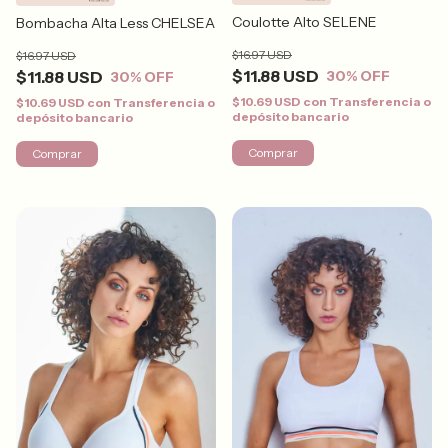
Coulotte Alto SELENE
Bombacha Alta Less CHELSEA
$16.97 USD
$16.97 USD
$11.88 USD
$11.88 USD
30
% OFF
30
% OFF
$10.69 USD
con
Transferencia o
$10.69 USD
con
Transferencia o
depósito bancario
depósito bancario
Comprar
Comprar