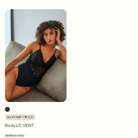
30OFF%💙🤍💙🇦🇷
Body LE VENT
$64.59 USD