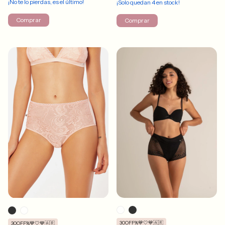
¡No te lo pierdas, es el último!
¡Solo quedan
4
en stock!
Comprar
Comprar
30OFF%💙🤍💙🇦🇷
30OFF%💙🤍💙🇦🇷