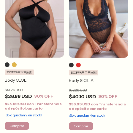
30OFF%💙🤍💙🇦🇷
30OFF%💙🤍💙🇦🇷
Body CLOE
Body SICILIA
$41.26 USD
$57.28 USD
$28.88 USD
$40.10 USD
30
% OFF
30
% OFF
$25.99 USD
con
Transferencia
$36.09 USD
con
Transferencia
o depósito bancario
o depósito bancario
¡Solo quedan
2
en stock!
¡Solo quedan
4
en stock!
Comprar
Comprar