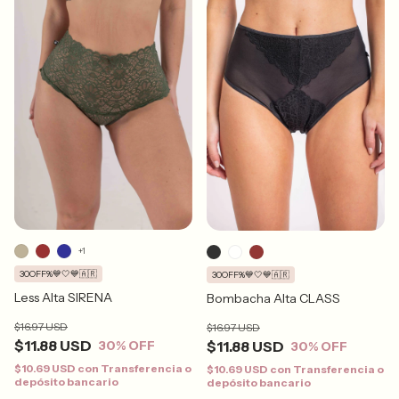
+1
30OFF%💙🤍💙🇦🇷
30OFF%💙🤍💙🇦🇷
Less Alta SIRENA
Bombacha Alta CLASS
$16.97 USD
$16.97 USD
$11.88 USD
$11.88 USD
30
% OFF
30
% OFF
$10.69 USD
con
Transferencia o
$10.69 USD
con
Transferencia o
depósito bancario
depósito bancario