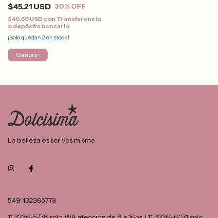
$45.21 USD
30
% OFF
$40.69 USD
con
Transferencia
o depósito bancario
¡Solo quedan
2
en stock!
Comprar
La belleza es ser vos misma
5491132365778
11 3236-5778 solo WA atencion de 8 a 16hs / 11 3236-6071 solo