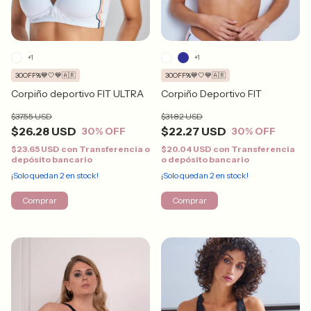
+1
+1
30OFF%💙🤍💙🇦🇷
30OFF%💙🤍💙🇦🇷
Corpiño deportivo FIT ULTRA
Corpiño Deportivo FIT
$37.55 USD
$31.82 USD
$26.28 USD
$22.27 USD
30
% OFF
30
% OFF
$23.65 USD
con
Transferencia o
$20.04 USD
con
Transferencia
depósito bancario
o depósito bancario
¡Solo quedan
2
en stock!
¡Solo quedan
2
en stock!
Comprar
Comprar