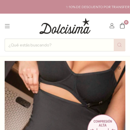
✨10% DE DESCUENTO POR TRANSFERENCIA✨ HAS
0
1
/
15