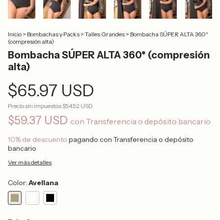
Inicio
>
Bombachas y Packs
>
Talles Grandes
>
Bombacha SÚPER ALTA 360*
(compresión alta)
Bombacha SÚPER ALTA 360* (compresión
alta)
$65.97 USD
Precio sin impuestos
$54.52 USD
$59.37 USD
con
Transferencia o depósito bancario
10% de descuento
pagando con Transferencia o depósito
bancario
Ver más detalles
Color:
Avellana