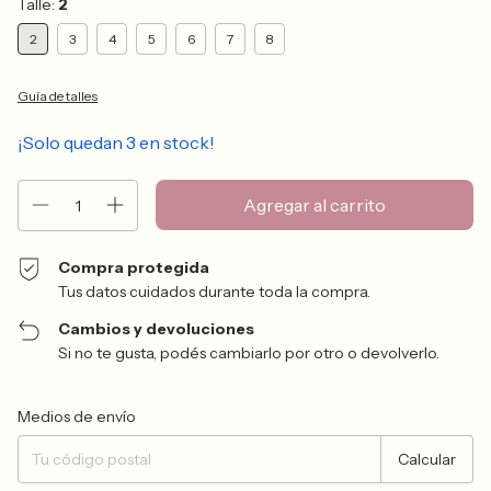
Talle:
2
2
3
4
5
6
7
8
Guía de talles
¡Solo quedan
3
en stock!
Compra protegida
Tus datos cuidados durante toda la compra.
Cambios y devoluciones
Si no te gusta, podés cambiarlo por otro o devolverlo.
Entregas para el CP:
Cambiar CP
Medios de envío
Calcular