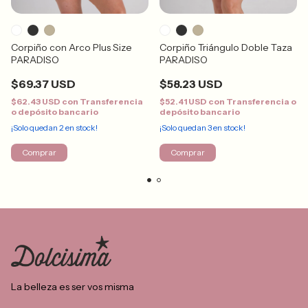
Corpiño con Arco Plus Size
Corpiño Triángulo Doble Taza
PARADISO
PARADISO
$69.37 USD
$58.23 USD
$62.43 USD
con
Transferencia
$52.41 USD
con
Transferencia o
o depósito bancario
depósito bancario
¡Solo quedan
2
en stock!
¡Solo quedan
3
en stock!
Comprar
Comprar
La belleza es ser vos misma