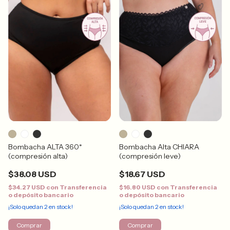
Bombacha ALTA 360*
Bombacha Alta CHIARA
(compresión alta)
(compresión leve)
$38.08 USD
$18.67 USD
$34.27 USD
con
Transferencia
$16.80 USD
con
Transferencia
o depósito bancario
o depósito bancario
¡Solo quedan
2
en stock!
¡Solo quedan
2
en stock!
Comprar
Comprar