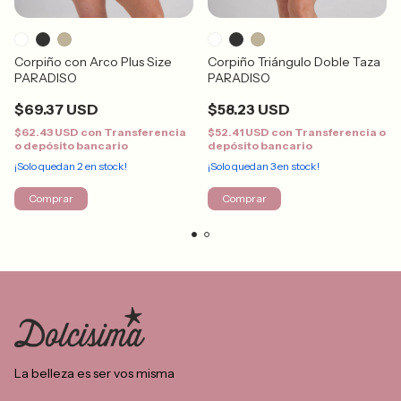
Corpiño con Arco Plus Size
Corpiño Triángulo Doble Taza
PARADISO
PARADISO
$69.37 USD
$58.23 USD
$62.43 USD
con
Transferencia
$52.41 USD
con
Transferencia o
o depósito bancario
depósito bancario
¡Solo quedan
2
en stock!
¡Solo quedan
3
en stock!
Comprar
Comprar
La belleza es ser vos misma