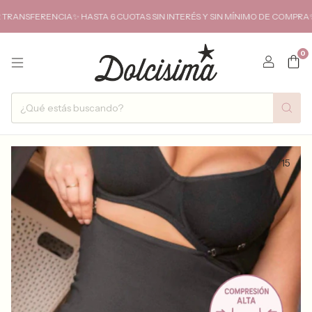
ERENCIA✨ HASTA 6 CUOTAS SIN INTERÉS Y SIN MÍNIMO DE COMPRA✨ENVIOS
0
1
/
15