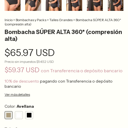
Inicio
>
Bombachas y Packs
>
Talles Grandes
>
Bombacha SÚPER ALTA 360*
(compresión alta)
Bombacha SÚPER ALTA 360* (compresión
alta)
$65.97 USD
Precio sin impuestos
$54.52 USD
$59.37 USD
con
Transferencia o depósito bancario
10% de descuento
pagando con Transferencia o depósito
bancario
Ver más detalles
Color:
Avellana