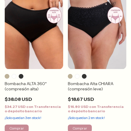
Bombacha ALTA 360*
Bombacha Alta CHIARA
(compresión alta)
(compresión leve)
$38.08 USD
$18.67 USD
$34.27 USD
con
Transferencia
$16.80 USD
con
Transferencia
o depósito bancario
o depósito bancario
¡Solo quedan
3
en stock!
¡Solo quedan
2
en stock!
Comprar
Comprar