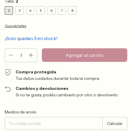
Talle:
2
2
3
4
5
6
7
8
Guía de talles
¡Solo quedan
3
en stock!
Compra protegida
Tus datos cuidados durante toda la compra.
Cambios y devoluciones
Si no te gusta, podés cambiarlo por otro o devolverlo.
Entregas para el CP:
Cambiar CP
Medios de envío
Calcular