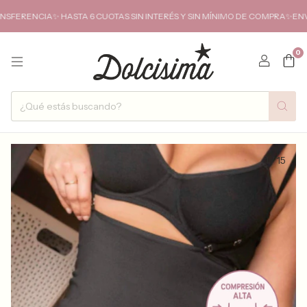
ENCIA✨ HASTA 6 CUOTAS SIN INTERÉS Y SIN MÍNIMO DE COMPRA✨ENVIOS 
0
1
/
15