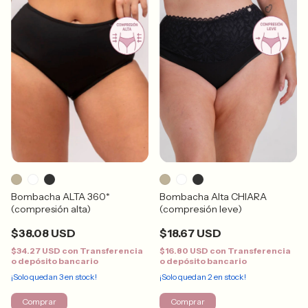
Bombacha ALTA 360*
Bombacha Alta CHIARA
(compresión alta)
(compresión leve)
$38.08 USD
$18.67 USD
$34.27 USD
con
Transferencia
$16.80 USD
con
Transferencia
o depósito bancario
o depósito bancario
¡Solo quedan
3
en stock!
¡Solo quedan
2
en stock!
Comprar
Comprar