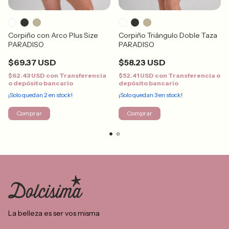
Corpiño con Arco Plus Size
Corpiño Triángulo Doble Taza
PARADISO
PARADISO
$69.37 USD
$58.23 USD
$62.43 USD
con
Transferencia
$52.41 USD
con
Transferencia o
o depósito bancario
depósito bancario
¡Solo quedan
2
en stock!
¡Solo quedan
3
en stock!
Comprar
Comprar
La belleza es ser vos misma