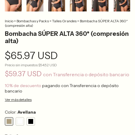
Inicio
>
Bombachas y Packs
>
Talles Grandes
>
Bombacha SÚPER ALTA 360*
(compresión alta)
Bombacha SÚPER ALTA 360* (compresión
alta)
$65.97 USD
Precio sin impuestos
$54.52 USD
$59.37 USD
con
Transferencia o depósito bancario
10% de descuento
pagando con Transferencia o depósito
bancario
Ver más detalles
Color:
Avellana