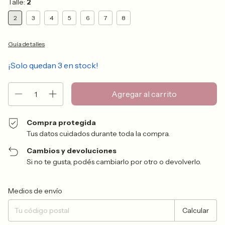
Talle:
2
2
3
4
5
6
7
8
Guía de talles
¡Solo quedan
3
en stock!
Compra protegida
Tus datos cuidados durante toda la compra.
Cambios y devoluciones
Si no te gusta, podés cambiarlo por otro o devolverlo.
Entregas para el CP:
Cambiar CP
Medios de envío
Calcular