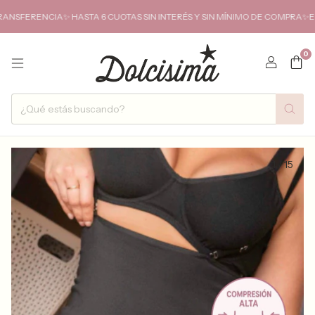
ENCIA✨ HASTA 6 CUOTAS SIN INTERÉS Y SIN MÍNIMO DE COMPRA✨ENVIOS G
0
1
/
15