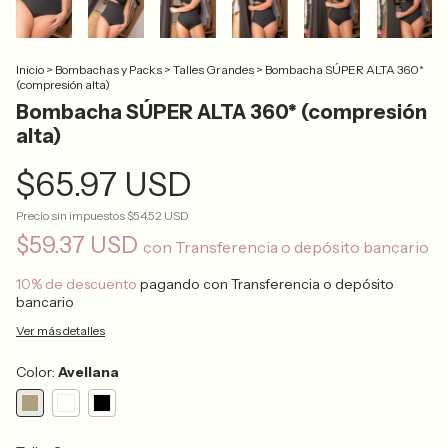
Inicio
>
Bombachas y Packs
>
Talles Grandes
>
Bombacha SÚPER ALTA 360*
(compresión alta)
Bombacha SÚPER ALTA 360* (compresión
alta)
$65.97 USD
Precio sin impuestos
$54.52 USD
$59.37 USD
con
Transferencia o depósito bancario
10% de descuento
pagando con Transferencia o depósito
bancario
Ver más detalles
Color:
Avellana