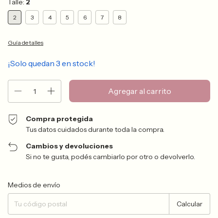
Talle:
2
2
3
4
5
6
7
8
Guía de talles
¡Solo quedan
3
en stock!
Compra protegida
Tus datos cuidados durante toda la compra.
Cambios y devoluciones
Si no te gusta, podés cambiarlo por otro o devolverlo.
Entregas para el CP:
Cambiar CP
Medios de envío
Calcular