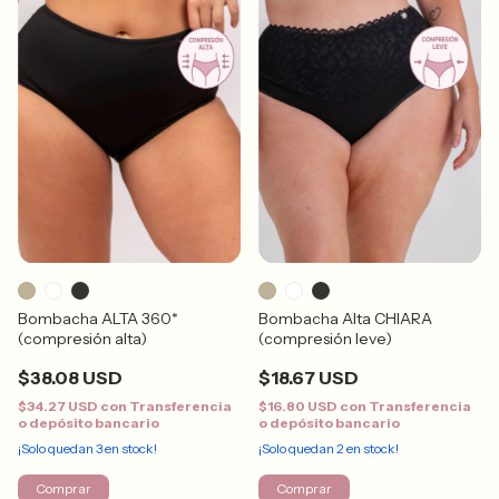
Bombacha ALTA 360*
Bombacha Alta CHIARA
(compresión alta)
(compresión leve)
$38.08 USD
$18.67 USD
$34.27 USD
con
Transferencia
$16.80 USD
con
Transferencia
o depósito bancario
o depósito bancario
¡Solo quedan
3
en stock!
¡Solo quedan
2
en stock!
Comprar
Comprar