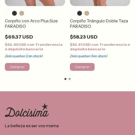
Corpiño con Arco Plus Size
Corpiño Triángulo Doble Taza
PARADISO
PARADISO
$69.37 USD
$58.23 USD
$62.43 USD
con
Transferencia
$52.41 USD
con
Transferencia o
o depósito bancario
depósito bancario
¡Solo quedan
2
en stock!
¡Solo quedan
3
en stock!
Comprar
Comprar
La belleza es ser vos misma