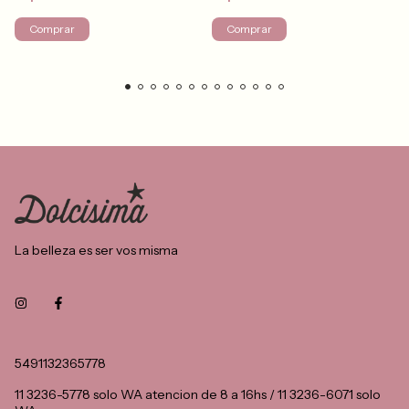
Comprar
Comprar
La belleza es ser vos misma
5491132365778
11 3236-5778 solo WA atencion de 8 a 16hs / 11 3236-6071 solo