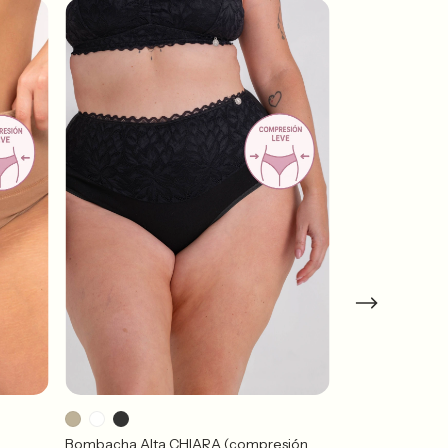
Bombacha Alta CHIARA (compresión
Bombacha ALTA