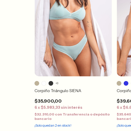
+3
Corpiño Triángulo SIENA
Corpiñ
$35.900,00
$39.6
6
x
$5.983,33
sin interés
6
x
$6.
$32.310,00
con
Transferencia o depósito
$35.64
bancario
bancar
¡Solo quedan
2
en stock!
¡Solo qu