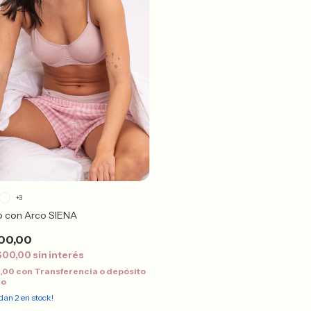
+3
o con Arco SIENA
00,00
600,00
sin interés
0,00
con
Transferencia o depósito
io
edan
2
en stock!