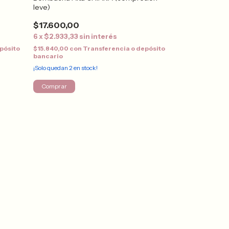
leve)
$35.900,00
$17.600,00
6
x
$5.983,33
s
6
x
$2.933,33
sin interés
$32.310,00
con
bancario
pósito
$15.840,00
con
Transferencia o depósito
bancario
¡Solo quedan
2
en s
¡Solo quedan
2
en stock!
Comprar
Comprar