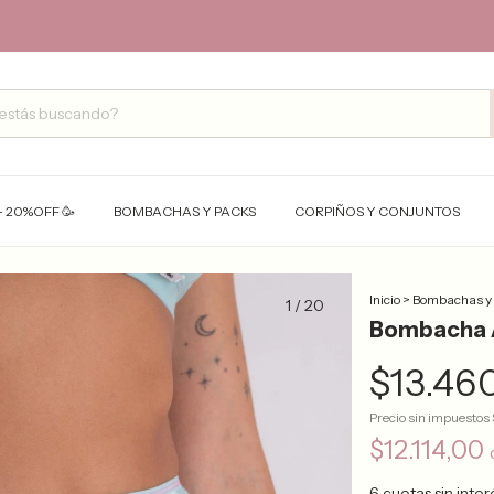
- 20%OFF 🥳
BOMBACHAS Y PACKS
CORPIÑOS Y CONJUNTOS
Inicio
>
Bombachas y
1
/
20
Bombacha A
$13.46
Precio sin impuestos
$12.114,00
6
cuotas sin inte