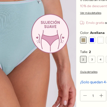
10% de descuen
Ver más detalles
Envío gratis
s
Color:
Avellana
Talle:
2
2
3
4
Guía de talles
¡Solo quedan
4