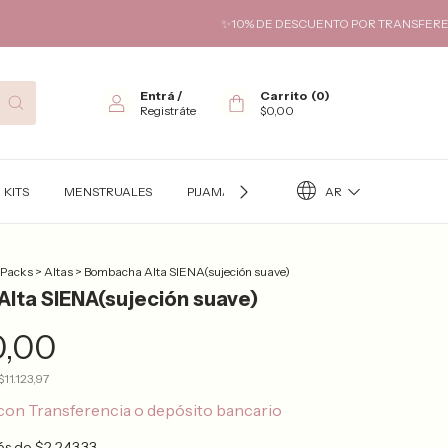
✨10% DE DESCUENTO POR TRANSFERENCIA✨ HASTA 6
Entrá
/
Carrito
(
0
)
Registráte
$0,00
AR
KITS
MENSTRUALES
PIJAMAS
TÉRMICO
KITS FUTURA
 Packs
>
Altas
>
Bombacha Alta SIENA(sujeción suave)
lta SIENA(sujeción suave)
0,00
$11.123,97
con
Transferencia o depósito bancario
rés de
$2.243,33