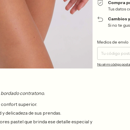
Compra p
Tus datos c
Cambios y
Si no te gu
Entregas para el CP:
Medios de envío
No sé mi código posta
 bordado contratono.
 confort superior.
 y delicadeza de sus prendas.
res pastel que brinda ese detalle especial y