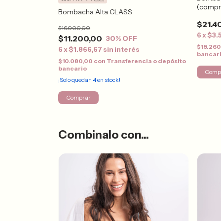
(compr
Bombacha Alta CLASS
$21.4
$16.000,00
s
6
x
$3.
$11.200,00
30
% OFF
ncia o depósito
$19.26
6
x
$1.866,67
sin interés
bancar
$10.080,00
con
Transferencia o depósito
bancario
Comp
¡Solo quedan
4
en stock!
Comprar
Combinalo con...