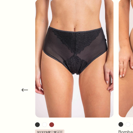
60*(compresión
Bombac
30OFF%💙🤍💙🇦🇷