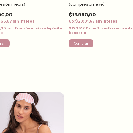
esión media)
(compresión leve)
00,00
$16.990,00
566,67
sin interés
6
x
$2.831,67
sin interés
0,00
con
Transferencia o depósito
$15.291,00
con
Transferencia o de
io
bancario
rar
Comprar