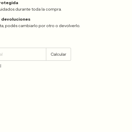
rotegida
uidados durante toda la compra.
 devoluciones
sta, podés cambiarlo por otro o devolverlo.
Cambiar CP
Calcular
l