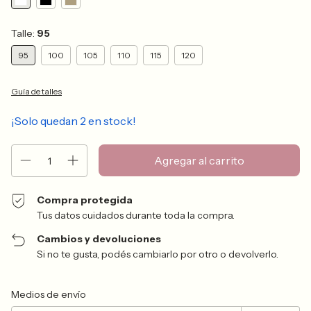
Talle:
95
95
100
105
110
115
120
Guía de talles
¡Solo quedan
2
en stock!
Compra protegida
Tus datos cuidados durante toda la compra.
Cambios y devoluciones
Si no te gusta, podés cambiarlo por otro o devolverlo.
Entregas para el CP:
Cambiar CP
Medios de envío