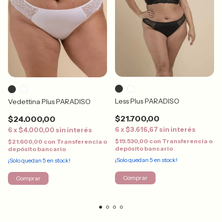
Less Plus PARADISO
Vedettina Plus PARADISO
$21.700,00
$24.000,00
6
x
$3.616,67
sin interés
6
x
$4.000,00
sin interés
$19.530,00
con
Transferencia o
$21.600,00
con
Transferencia o
depósito bancario
depósito bancario
¡Solo quedan
5
en stock!
¡Solo quedan
5
en stock!
Comprar
Comprar