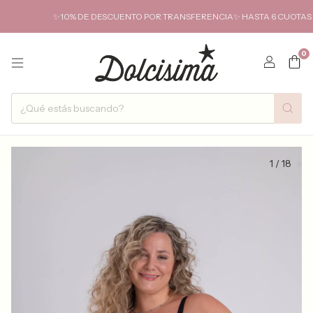
✨10% DE DESCUENTO POR TRANSFERENCIA✨ HASTA 6 CUOTAS SIN I
0
1
/
18