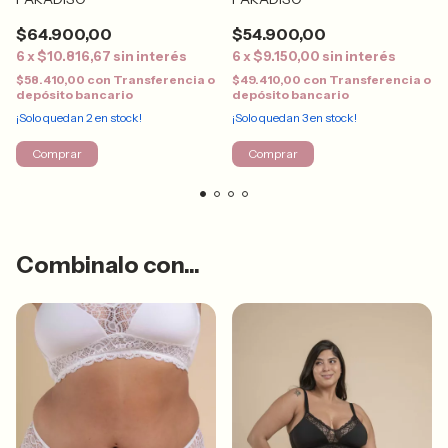
$64.900,00
$54.900,00
6
x
$10.816,67
sin interés
6
x
$9.150,00
sin interés
$58.410,00
con
Transferencia o
$49.410,00
con
Transferencia o
depósito bancario
depósito bancario
¡Solo quedan
2
en stock!
¡Solo quedan
3
en stock!
Comprar
Comprar
Combinalo con...