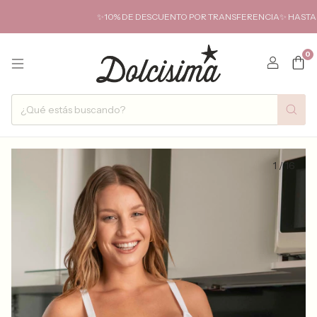
✨10% DE DESCUENTO POR TRANSFERENCIA✨ HASTA 6 CUOT
0
1
/
16