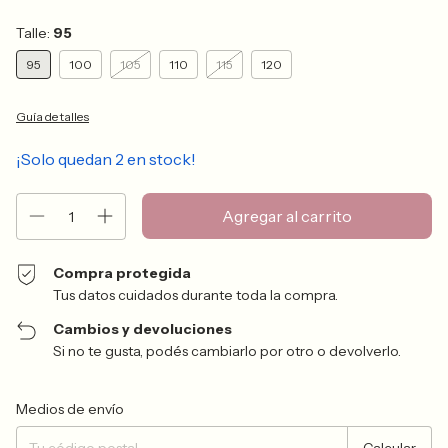
Talle:
95
95
100
105
110
115
120
Guía de talles
¡Solo quedan
2
en stock!
Compra protegida
Tus datos cuidados durante toda la compra.
Cambios y devoluciones
Si no te gusta, podés cambiarlo por otro o devolverlo.
Entregas para el CP:
Cambiar CP
Medios de envío