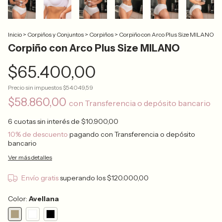
Inicio
>
Corpiños y Conjuntos
>
Corpiños
>
Corpiño con Arco Plus Size MILANO
Corpiño con Arco Plus Size MILANO
$65.400,00
Precio sin impuestos
$54.049,59
$58.860,00
con
Transferencia o depósito bancario
6
cuotas sin interés de
$10.900,00
10% de descuento
pagando con Transferencia o depósito
bancario
Ver más detalles
Envío gratis
superando los
$120.000,00
Color:
Avellana