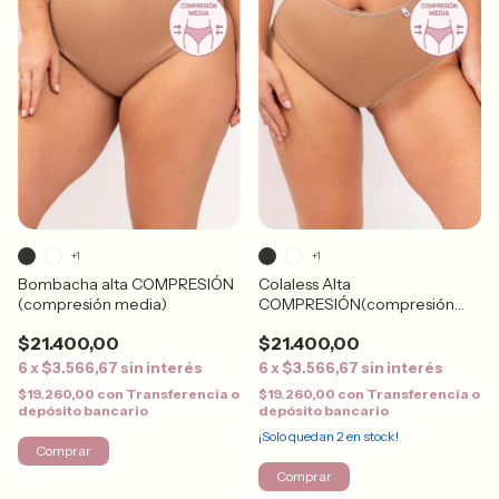
+1
+1
Bombacha alta COMPRESIÓN
Colaless Alta
(compresión media)
COMPRESIÓN(compresión
media)
$21.400,00
$21.400,00
6
x
$3.566,67
sin interés
6
x
$3.566,67
sin interés
$19.260,00
con
Transferencia o
$19.260,00
con
Transferencia o
depósito bancario
depósito bancario
¡Solo quedan
2
en stock!
Comprar
Comprar