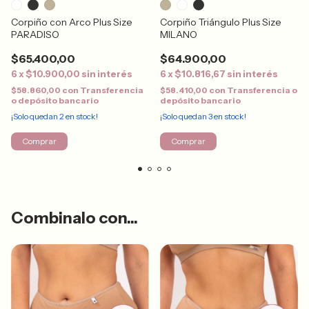
Corpiño con Arco Plus Size
Corpiño Triángulo Plus Size
PARADISO
MILANO
$65.400,00
$64.900,00
6
x
$10.900,00
sin interés
6
x
$10.816,67
sin interés
$58.860,00
con
Transferencia
$58.410,00
con
Transferencia o
o depósito bancario
depósito bancario
¡Solo quedan
2
en stock!
¡Solo quedan
3
en stock!
Comprar
Comprar
Combinalo con...