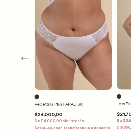
CURVY(sujeción
Less P
Vedettina Plus PARADISO
$21.7
$24.000,00
s
6
x
$3.
6
x
$4.000,00
sin interés
ncia o depósito
$19.530
$21.600,00
con
Transferencia o depósito