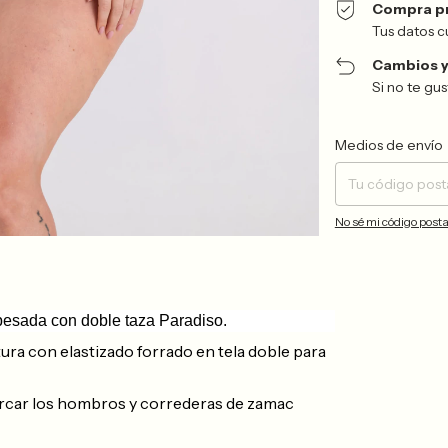
Compra p
Tus datos c
Cambios y
Si no te gu
Entregas para el CP:
Medios de envío
No sé mi código posta
 pesada con doble taza Paradiso.
tura con elastizado forrado en tela doble para
rcar los hombros y correderas de zamac