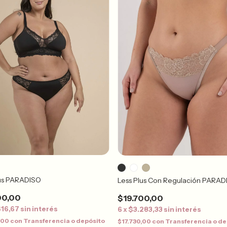
lus PARADISO
Less Plus Con Regulación PARAD
00,00
$19.700,00
616,67
sin interés
6
x
$3.283,33
sin interés
,00
con
Transferencia o depósito
$17.730,00
con
Transferencia o de