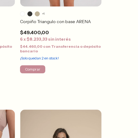
+1
+1
Corpiño Triangulo con base ARENA
Top Deportivo
$49.400,00
$31.000,00
6
x
$8.233,33
sin interés
6
x
$5.166,67
s
pósito
$44.460,00
con
Transferencia o depósito
$27.900,00
con
bancario
bancario
¡Solo quedan
2
en stock!
¡Solo quedan
2
en s
Comprar
Comprar