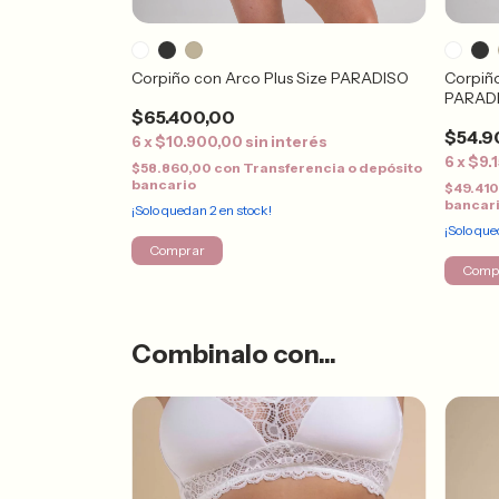
ize MILANO
Corpiño con Arco Plus Size PARADISO
Corpiño
PARAD
$65.400,00
$54.9
és
6
x
$10.900,00
sin interés
6
x
$9.
ncia o depósito
$58.860,00
con
Transferencia o depósito
bancario
$49.41
bancar
¡Solo quedan
2
en stock!
¡Solo qu
Comprar
Comp
Combinalo con...