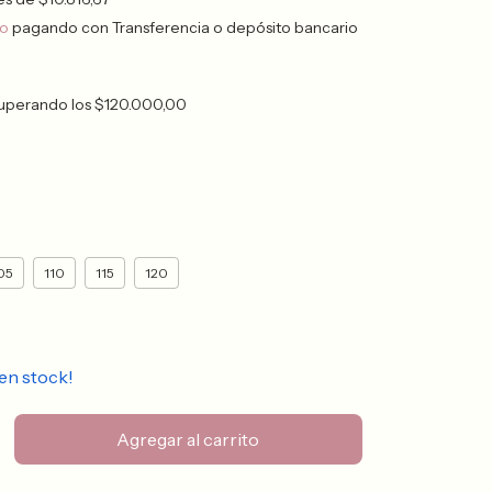
to
pagando con Transferencia o depósito bancario
uperando los
$120.000,00
05
110
115
120
en stock!