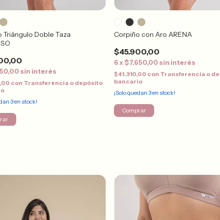
 Triángulo Doble Taza
Corpiño con Aro ARENA
ISO
$45.900,00
00,00
6
x
$7.650,00
sin interés
150,00
sin interés
$41.310,00
con
Transferencia o de
bancario
0,00
con
Transferencia o depósito
io
¡Solo quedan
3
en stock!
edan
3
en stock!
Comprar
rar