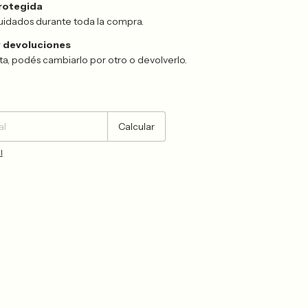
rotegida
uidados durante toda la compra.
 devoluciones
sta, podés cambiarlo por otro o devolverlo.
Cambiar CP
Calcular
l