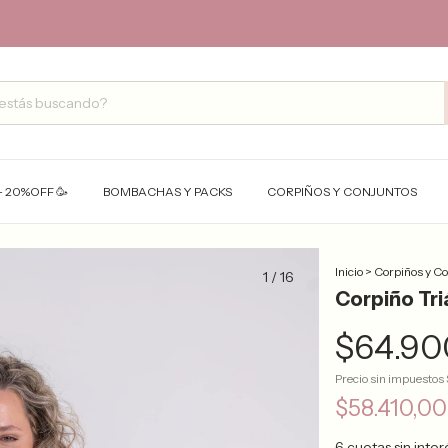
- 20%OFF 🥳
BOMBACHAS Y PACKS
CORPIÑOS Y CONJUNTOS
Inicio
>
Corpiños y C
1
/
16
Corpiño Tr
$64.90
Precio sin impuestos
$58.410,0
6
cuotas sin inte