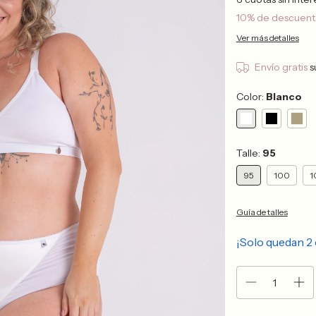
10% de descuen
Ver más detalles
Envío gratis
s
Color:
Blanco
Talle:
95
95
100
1
Guía de talles
¡Solo quedan
2