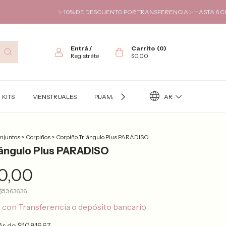
✨10% DE DESCUENTO POR TRANSFERENCIA✨ HASTA 6 CUOTAS SIN 
Entrá
/
Carrito
(
0
)
Registráte
$0,00
AR
KITS
MENSTRUALES
PIJAMAS
TÉRMICO
KITS FUTURA
onjuntos
>
Corpiños
>
Corpiño Triángulo Plus PARADISO
iángulo Plus PARADISO
0,00
$53.636,36
0
con
Transferencia o depósito bancario
rés de
$10.816,67