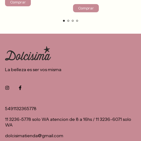
Comprar
Comprar
La belleza es ser vos misma
5491132365778
11 3236-5778 solo WA atencion de 8 a 16hs / 11 3236-6071 solo
WA
dolcisimatienda@gmail.com