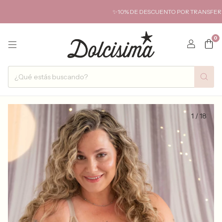
✨10% DE DESCUENTO POR TRANSFERENCIA✨ H
0
1
/
18