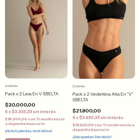
4 colores
2 colores
Pack x 2 Less En V SBELTA
Pack x 2 Vedettina Alta En "V"
SBELTA
$20.000,00
$21.800,00
6
x
$3.333,33
sin interés
6
x
$3.633,33
sin interés
$18.000,00
con
Transferencia
o depósito bancario
$19.620,00
con
Transferencia o
depósito bancario
¡No te lo pierdas, es el último!
¡Solo quedan
3
en stock!