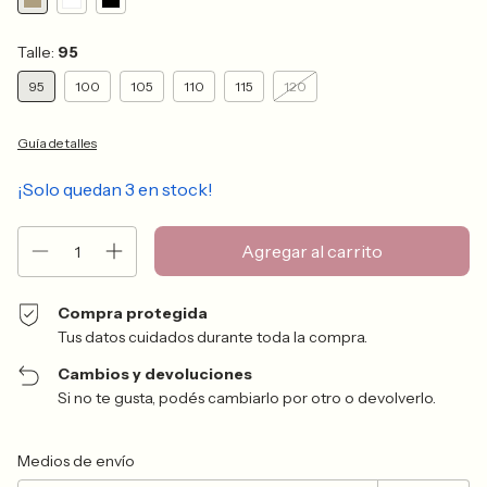
Talle:
95
95
100
105
110
115
120
Guía de talles
¡Solo quedan
3
en stock!
Compra protegida
Tus datos cuidados durante toda la compra.
Cambios y devoluciones
Si no te gusta, podés cambiarlo por otro o devolverlo.
Entregas para el CP:
Cambiar CP
Medios de envío