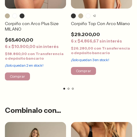
+2
Corpiño con Arco Plus Size
Corpiño Top Con Arco Milano
MILANO
$29.200,00
$65.400,00
6
x
$4.866,67
sin interés
6
x
$10.900,00
sin interés
$26.280,00
con
Transferencia
o depósito bancario
$58.860,00
con
Transferencia
o depósito bancario
¡Solo quedan
3
en stock!
¡Solo quedan
2
en stock!
Comprar
Comprar
Combinalo con...