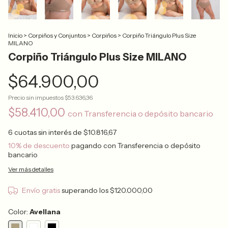
Inicio
>
Corpiños y Conjuntos
>
Corpiños
>
Corpiño Triángulo Plus Size
MILANO
Corpiño Triángulo Plus Size MILANO
$64.900,00
Precio sin impuestos
$53.636,36
$58.410,00
con
Transferencia o depósito bancario
6
cuotas sin interés de
$10.816,67
10% de descuento
pagando con Transferencia o depósito
bancario
Ver más detalles
Envío gratis
superando los
$120.000,00
Color:
Avellana