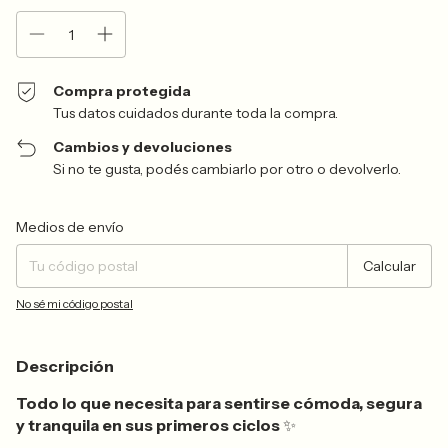
Compra protegida
Tus datos cuidados durante toda la compra.
Cambios y devoluciones
Si no te gusta, podés cambiarlo por otro o devolverlo.
Entregas para el CP:
Cambiar CP
Medios de envío
Calcular
No sé mi código postal
Descripción
Todo lo que necesita para sentirse cómoda, segura
y tranquila en sus primeros ciclos
✨