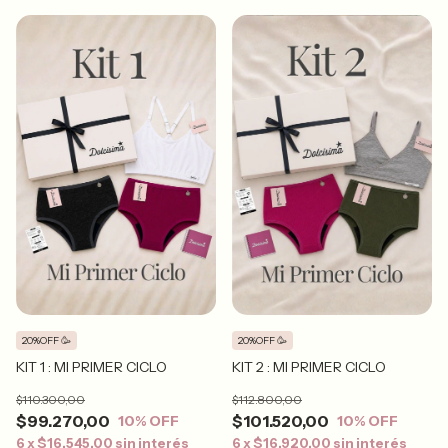
20%OFF 🥳
20%OFF 🥳
KIT 1 : MI PRIMER CICLO
KIT 2 : MI PRIMER CICLO
$110.300,00
$112.800,00
$99.270,00
$101.520,00
10
% OFF
10
% OFF
6
x
$16.545,00
sin interés
6
x
$16.920,00
sin interés