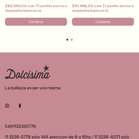
$89.343,00
con
Transferencia o
$91.368,00
con
Transferencia o
depósito bancario
depósito bancario
Comprar
Comprar
La belleza es ser vos misma
5491132365778
11 3236-5778 solo WA atencion de 8 a 16hs / 11 3236-6071 solo