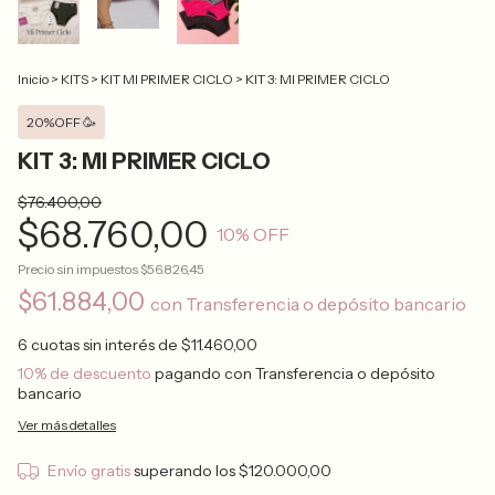
Inicio
>
KITS
>
KIT MI PRIMER CICLO
>
KIT 3: MI PRIMER CICLO
20%OFF 🥳
KIT 3: MI PRIMER CICLO
$76.400,00
$68.760,00
10
% OFF
Precio sin impuestos
$56.826,45
$61.884,00
con
Transferencia o depósito bancario
6
cuotas sin interés de
$11.460,00
10% de descuento
pagando con Transferencia o depósito
bancario
Ver más detalles
Envío gratis
superando los
$120.000,00