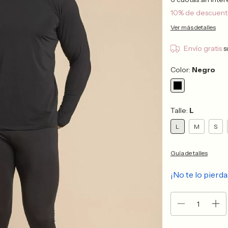
10% de descuen
Ver más detalles
Envío gratis
s
Color:
Negro
Talle:
L
L
M
S
Guía de talles
¡No te lo pierda