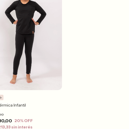
🥳
érmica Infantil
,00
80,00
20
% OFF
213,33
sin interés