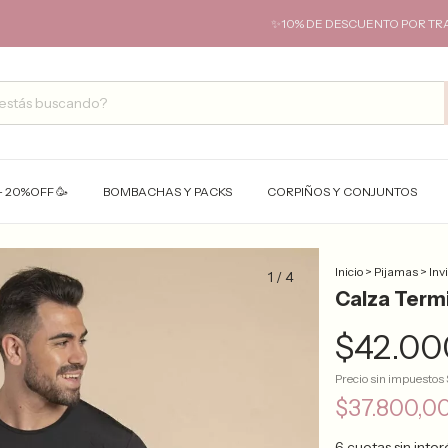
✨10% DE DESCUENTO POR TRANSFERENC
- 20%OFF 🥳
BOMBACHAS Y PACKS
CORPIÑOS Y CONJUNTOS
Inicio
>
Pijamas
>
Inv
1
/
4
Calza Term
$42.00
Precio sin impuestos
$37.800,0
6
cuotas sin inte