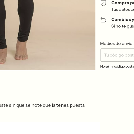
Compra p
Tus datos c
Cambios y
Si no te gu
Entregas para el CP:
Medios de envío
No sé mi código posta
ste sin que se note que la tenes puesta.