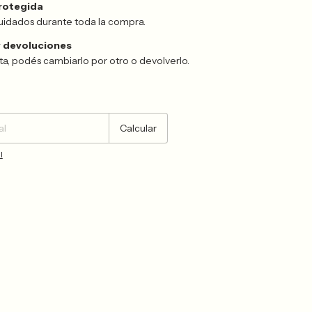
rotegida
uidados durante toda la compra.
 devoluciones
sta, podés cambiarlo por otro o devolverlo.
Cambiar CP
Calcular
l