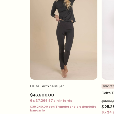
Calza Térmica Mujer
20%OFF 
Calza T
$43.600,00
6
x
$7.266,67
sin interés
$31.600
$25.2
$39.240,00
con
Transferencia o depósito
bancario
6
x
$4.