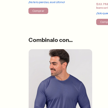
¡No te lo pierdas, es el último!
$22.75
bancar
Comprar
¡Solo qu
Comp
Combinalo con...