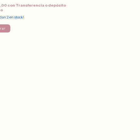
2,00
con
Transferencia o depósito
io
edan
2
en stock!
rar