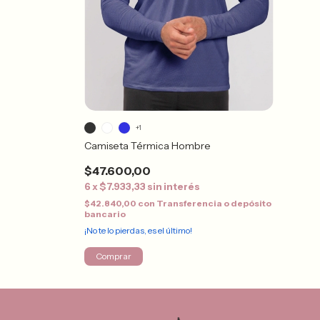
+1
Camiseta Térmica Hombre
$47.600,00
6
x
$7.933,33
sin interés
$42.840,00
con
Transferencia o depósito
bancario
¡No te lo pierdas, es el último!
Comprar