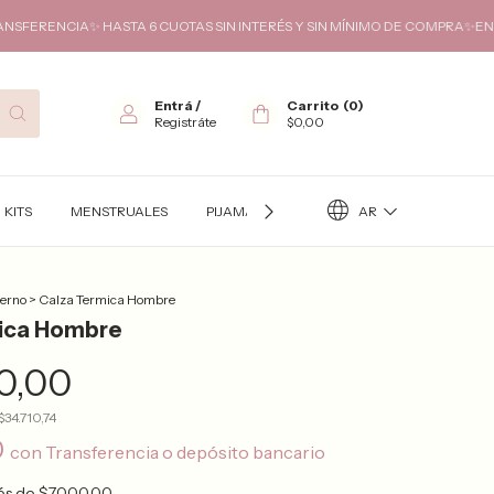
IA✨ HASTA 6 CUOTAS SIN INTERÉS Y SIN MÍNIMO DE COMPRA✨ENVIOS GRAT
Entrá
/
Carrito
(
0
)
Registráte
$0,00
AR
KITS
MENSTRUALES
PIJAMAS
TÉRMICO
KITS FUTURA
ierno
>
Calza Termica Hombre
ica Hombre
0,00
$34.710,74
0
con
Transferencia o depósito bancario
rés de
$7.000,00