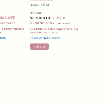
Body SICILIA
$54.000,00
$37.800,00
30
% OFF
30
% OFF
in interés
6
x
$6.300,00
sin interés
Transferencia o
$34.020,00
con
Transferencia o
rio
depósito bancario
tock!
¡Solo quedan
4
en stock!
Comprar