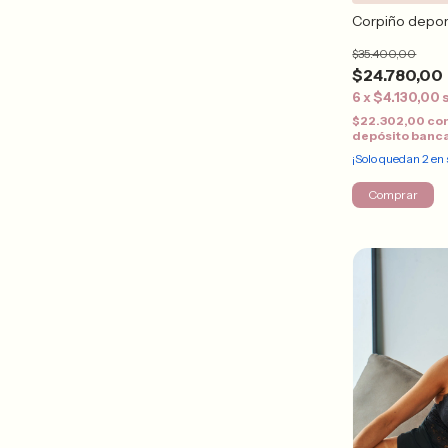
Corpiño depor
$35.400,00
$24.780,00
6
x
$4.130,00
$22.302,00
co
depósito banc
¡Solo quedan
2
en 
Comprar