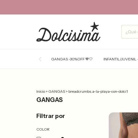
GANGAS -30%OFF 💙🤍
INFANTIL/JUVENIL 
Inicio
>
GANGAS
>
breadcrumbs.a-la-playa-con-dolci1
GANGAS
Filtrar por
COLOR