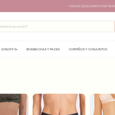
✨10% DE DESCUENTO POR TRANSFERENCIA
- 20%OFF 🥳
BOMBACHAS Y PACKS
CORPIÑOS Y CONJUNTOS