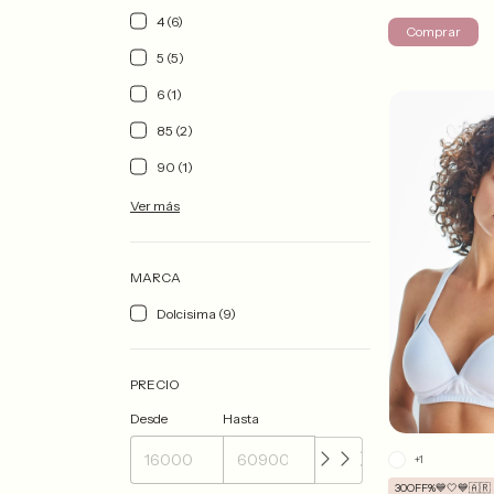
4 (6)
Comprar
5 (5)
6 (1)
85 (2)
90 (1)
Ver más
MARCA
Dolcisima (9)
PRECIO
Desde
Hasta
+1
30OFF%💙🤍💙🇦🇷