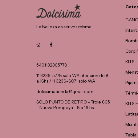
Cate
GANG
La belleza es ser vos misma
Infant
Bomba
Corpi
KITS
5491132365778
Menst
11 3236-5778 solo WA atencion de 8
a 16hs / 11 3236-6071 solo WA
Pijam
dolcisimatienda@gmail.com
Térmi
SOLO PUNTO DE RETIRO - Trole 665
KITS
- Nueva Pompeya - 8 a 16 hs.
Latita
Mixat
Tabla 