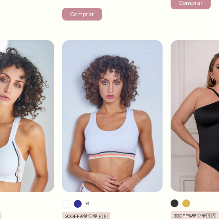
Comprar
Comprar
+1
30OFF%💙🤍💙🇦🇷
30OFF%💙🤍💙🇦🇷