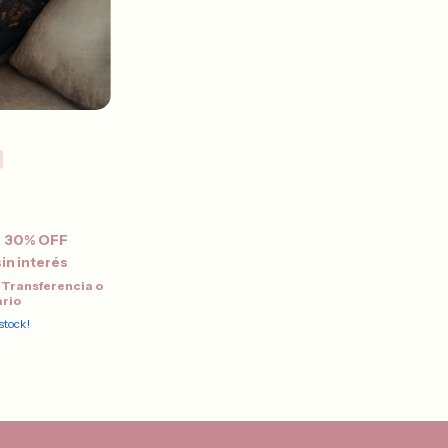
30
% OFF
sin interés
Transferencia o
ario
stock!