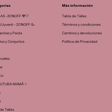
gorias
Más información
AS -30%OFF 💙🤍
Tabla de Talles
il/Juvenil - 20%OFF 🥳
Términos y condiciones
chas y Packs
Cambios y devoluciones
ños y Conjuntos
Política de Privacidad
ruales
as
co
 FUTURA MAMÁ ✨
s
o
de Talles