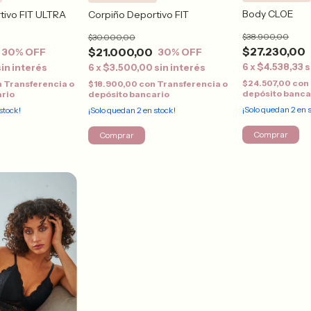
Body CLOE
tivo FIT ULTRA
Corpiño Deportivo FIT
$38.900,00
$30.000,00
$27.230,00
$21.000,00
30
% OFF
30
% OFF
6
x
$4.538,33
s
sin interés
6
x
$3.500,00
sin interés
$24.507,00
con
n
Transferencia o
$18.900,00
con
Transferencia o
depósito banca
ario
depósito bancario
¡Solo quedan
2
en s
stock!
¡Solo quedan
2
en stock!
Comprar
Comprar