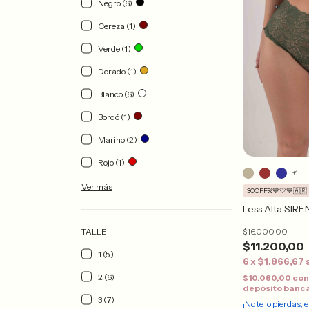
Negro (6)
Cereza (1)
Verde (1)
Dorado (1)
Blanco (6)
Bordó (1)
Marino (2)
Rojo (1)
+1
Ver más
30OFF%💙🤍💙🇦🇷
Less Alta SIR
$16.000,00
TALLE
$11.200,00
1 (5)
6
x
$1.866,67
2 (6)
$10.080,00
co
depósito banc
3 (7)
¡No te lo pierdas, e