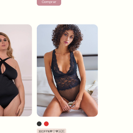
Comprar
30OFF%💙🤍💙🇦🇷