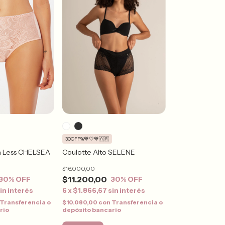
30OFF%💙🤍💙🇦🇷
Coulotte Alto SELENE
a Less CHELSEA
$16.000,00
$11.200,00
30
% OFF
30
% OFF
6
x
$1.866,67
sin interés
in interés
$10.080,00
con
Transferencia o
Transferencia o
depósito bancario
rio