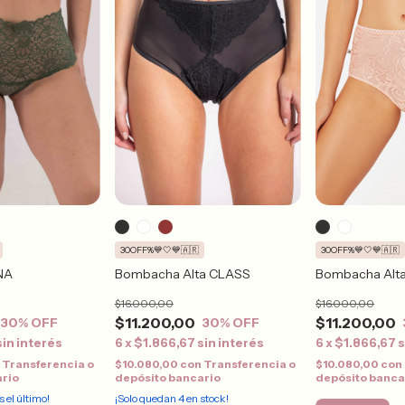
30OFF%💙🤍💙🇦🇷
30OFF%💙🤍💙🇦🇷
ENA
Bombacha Alta CLASS
Bombacha Alt
$16.000,00
$16.000,00
$11.200,00
$11.200,00
30
% OFF
30
% OFF
sin interés
6
x
$1.866,67
sin interés
6
x
$1.866,67
s
n
Transferencia o
$10.080,00
con
Transferencia o
$10.080,00
con
ario
depósito bancario
depósito banca
s el último!
¡Solo quedan
4
en stock!