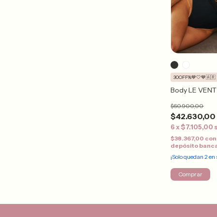
30OFF%💙🤍💙🇦🇷
Body LE VENT
$60.900,00
$42.630,00
6
x
$7.105,00
$38.367,00
con
depósito banc
¡Solo quedan
2
en 
Comprar